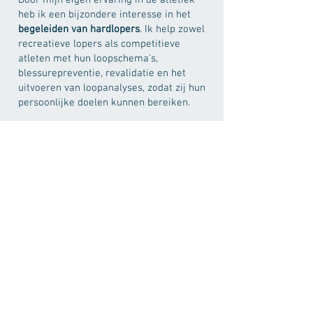
Door mijn eigen ervaring in de atletiek
heb ik een bijzondere interesse in het
begeleiden van hardlopers
. Ik help zowel
recreatieve lopers als competitieve
atleten met hun loopschema’s,
blessurepreventie, revalidatie en het
uitvoeren van loopanalyses, zodat zij hun
persoonlijke doelen kunnen bereiken.
In mijn vrije tijd trek ik graag mijn
loopschoenen aan. Ik kijk steeds uit naar
de jaarlijkse skiuitjes waar ik naast skiën
ook kan genieten van de gezellige après-
ski. In de zomermaanden kijk ik uit naar
de gezellige babbels op een terras met
familie en vrienden