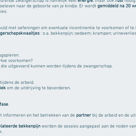
durende zwangerschap is namelijk veel
energie
, maar ook
rust
nodig.
 toeleven naar de geboorte van je kindje. Er wordt
gemiddeld na 20 w
ies:
uld met oefeningen om eventuele incontinentie te voorkomen of te b
gerschapskwaaltjes
: o.a. bekkenpijn; oedeem; krampen; urineverlies
ugspieren.
? Hoe voorkomen?
die uitgevoerd kunnen worden tijdens de zwangerschap.
tijdens de arbeid.
iek
om de uitdrijving te bevorderen.
sfase
.
et informeren en het betrekken van de
partner
bij de arbeid en de uit
lateerde bekkenpijn
worden de sessies aangepast aan de noden van
k.