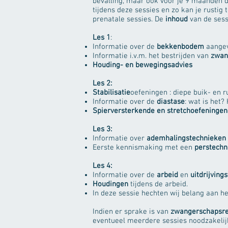
bevalling, maar ook voor je 9 maanden 
tijdens deze sessies en zo kan je rustig
prenatale sessies. De
inhoud
van de sess
Les 1
:
Informatie over de
bekkenbodem
aangev
Informatie i.v.m. het bestrijden van
zwan
Houding- en bewegingsadvies
Les 2:
Stabilisatie
oefeningen : diepe buik- en r
Informatie over de
diastase
: wat is het
Spierversterkende en stretchoefeningen
Les 3:
Informatie over
ademhalingstechnieken
Eerste kennismaking met een
perstechn
Les 4:
Informatie over de
arbeid
en
uitdrijving
Houdingen
tijdens de arbeid.
In deze sessie hechten wij belang aan h
Indien er sprake is van
zwangerschapsre
eventueel meerdere sessies noodzakelij