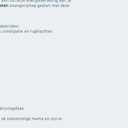
 Een correcte energieverdeling leer je
eken
zwangerschap gestart met deze
estrijden.
; constipatie en rugklachten.
drijvingsfase.
 de toekomstige mama en zijn er