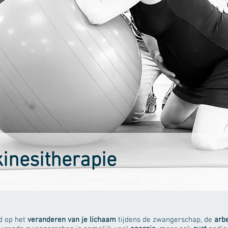
kinesitherapie
d op het
veranderen van je lichaam
tijdens de zwangerschap, de
arb